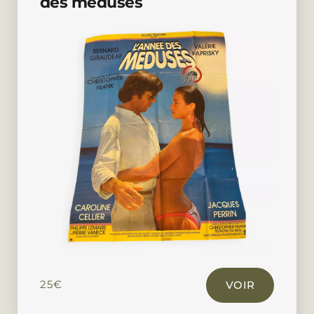
des méduses
25
€
VOIR